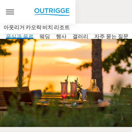
아웃리거 카오락 비치 리조트
음식과 음료
웨딩
행사
갤러리
자주 묻는 질문