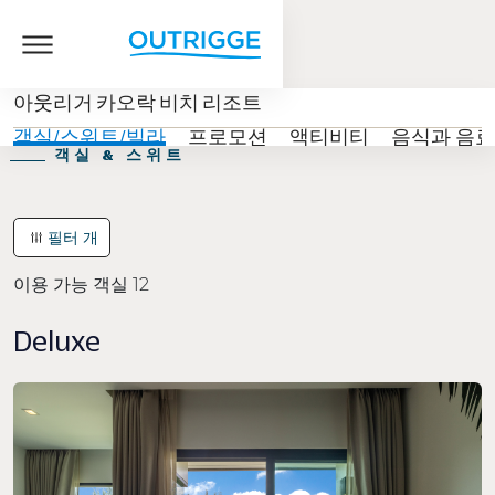
아웃리거 카오락 비치 리조트
객실/스위트/빌라
프로모션
액티비티
음식과 음료
객실 & 스위트
필터
개
이용 가능 객실
12
Deluxe