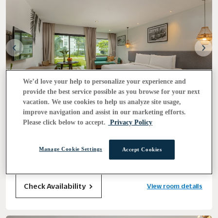
We’d love your help to personalize your experience and
provide the best service possible as you browse for your next
vacation. We use cookies to help us analyze site usage,
improve navigation and assist in our marketing efforts.
Please click below to accept.
Privacy Policy
디럭스 가든 테라스
오픈형 프라이빗 테라스, 아름다운 리조트 가든과 연결된 객실.다이
Manage Cookie Settings
Accept Cookies
닝 공간과 마스터 욕실을 갖추고 있습니다.
Check Availability
View room details