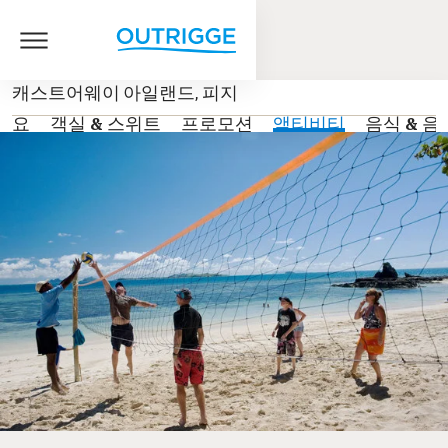
캐스트어웨이 아일랜드, 피지
개요
객실 & 스위트
프로모션
액티비티
음식 & 음