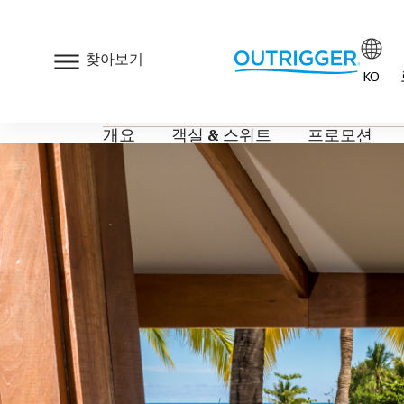
찾아보기
KO
아웃리거 코사무이
개요
객실 & 스위트
프로모션