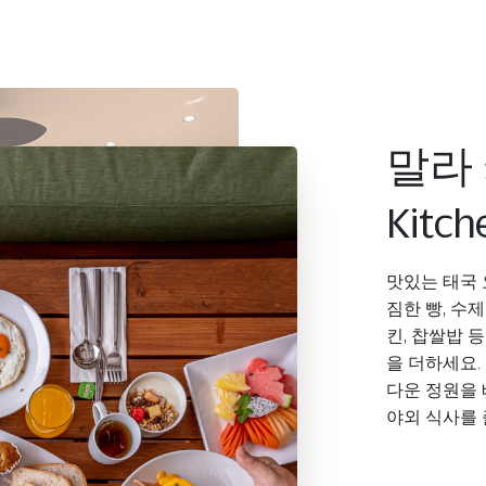
말라 
Kitch
맛있는 태국 
짐한 빵, 수
킨, 찹쌀밥 
을 더하세요.
다운 정원을
야외 식사를