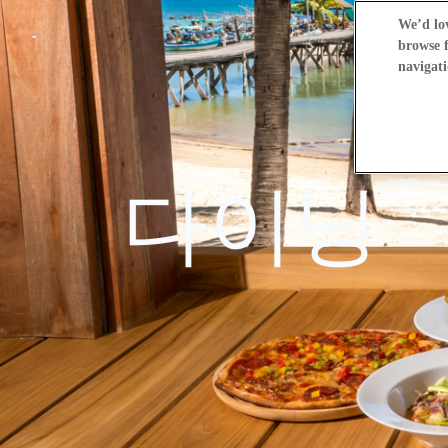
We’d lov
browse f
navigati
다이닝