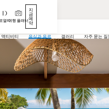
지
금
예
로열티
여행 플래너
 비치 리조트
약
액티비티
음식과 음료
갤러리
자주 묻는 질