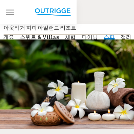
아웃리거 피피 아일랜드 리조트
개요
스위트 & Villas
체험
다이닝
스파
갤러