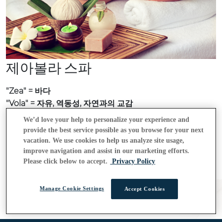
제아볼라 스파
"Zea" = 바다
"Vola" = 자유, 역동성, 자연과의 교감
We’d love your help to personalize your experience and
바다와 자유로움에서 영감을 받은 제아볼라 스파는 균형과
provide the best service possible as you browse for your next
활력, 평온함을 되찾아주는 치유의 안식처입니다. 태국의 웰
vacation. We use cookies to help us analyze site usage,
니스 전통과 자연의 힘을 담아 정성껏 구성된 트리트먼트 하
improve navigation and assist in our marketing efforts.
나하나가 몸에 활력을 불어넣고 마음을 편안하게 어루만지
Please click below to accept.
Privacy Policy
며, 이 땅의 정취에 온전히 젖어드는 깊은 휴식을 선사합니다.
Manage Cookie Settings
Accept Cookies