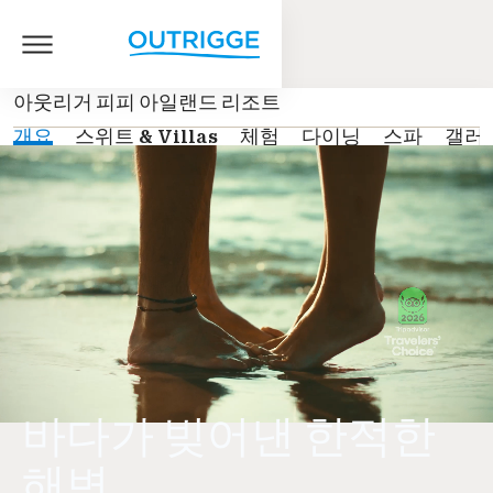
아웃리거 피피 아일랜드 리조트
개요
스위트 & Villas
체험
다이닝
스파
갤러
바다가 빚어낸 한적한
해변