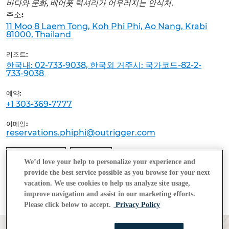
바다와 문화, 베어풋 럭셔리가 어우러지는 안식처.
주소:
11 Moo 8 Laem Tong, Koh Phi Phi, Ao Nang, Krabi
81000, Thailand
리조트:
한국내: 02-733-9038, 한국외 거주시: 국가코드-82-2-
733-9038
예약:
+1 303-369-7777
이메일:
reservations.phiphi@outrigger.com
리조트 지도
교통편
We’d love your help to personalize your experience and
provide the best service possible as you browse for your next
vacation. We use cookies to help us analyze site usage,
improve navigation and assist in our marketing efforts.
Please click below to accept.
Privacy Policy
새로운 섬 이야기가 시작됩니다