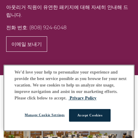
아웃리거 직원이 유연한 패키지에 대해 자세히 안내해 드
립니다.
전화 번호:
(808) 924-6048
이메일 보내기
We’d love your help to personalize your experience and
provide the best service possible as you browse for your next
vacation. We use cookies to help us analyze site usage,
improve navigation and assist in our marketing efforts.
Please click below to accept.
Privacy Policy
Manage Cookie Settings
Accept Cookies