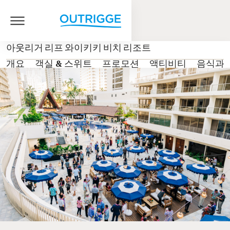
아웃리거 리프 와이키키 비치 리조트
개요
객실 & 스위트
프로모션
액티비티
음식과 