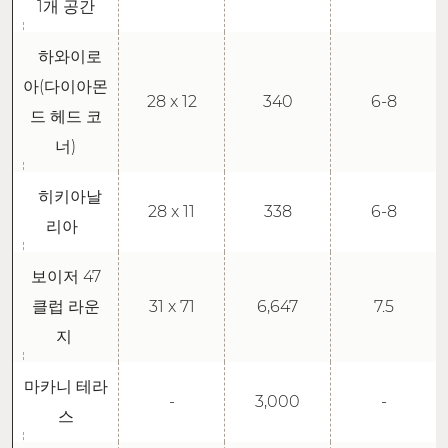
1개 공간
하와이로
아(다이아몬
28 x 12
340
6-8
드 헤드 코
너)
히키아날
28 x 11
338
6-8
리아
보이저 47
클럽 라운
31 x 71
6,647
7.5
지
마카니 테라
-
3,000
-
스