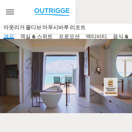
아웃리거 몰디브 마푸시바루 리조트
개요
객실 & 스위트
프로모션
액티비티
음식 &