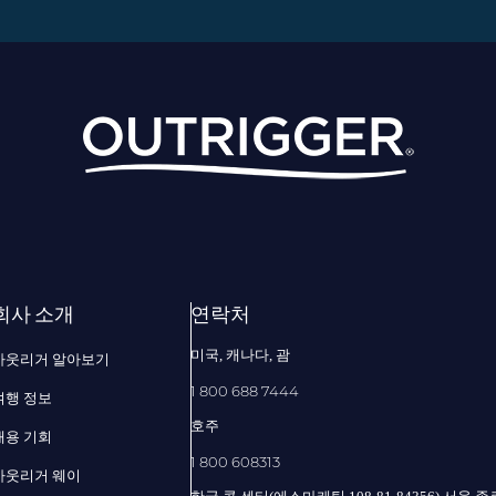
회사 소개
연락처
미국, 캐나다, 괌
아웃리거 알아보기
1 800 688 7444
여행 정보
호주
채용 기회
1 800 608313
아웃리거 웨이