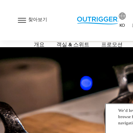
찾아보기
KO
아웃리거 와이키키
개요
객실 & 스위트
프로모션
We’d lov
browse f
navigati