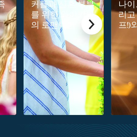
족
커플과 신혼 부부
나이
를 위한 와이키키
리고
의 로맨틱한 활동
프!)
악이
키 추