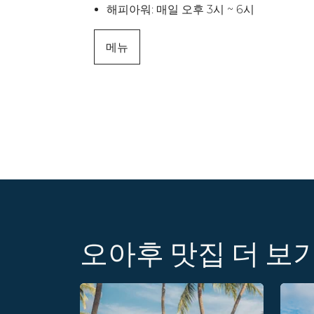
해피아워: 매일 오후 3시 ~ 6시
메뉴
오아후 맛집 더 보