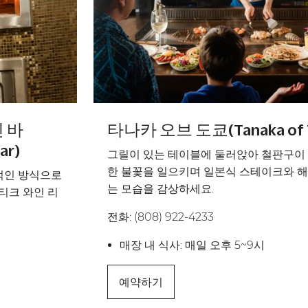
 바
타나카 오브 도쿄(Tanaka of T
ar)
그릴이 있는 테이블에 둘러앉아 철판구이
한 불꽃을 일으키며 일본식 스테이크와 
적인 방식으로
는 모습을 감상하세요.
티크 와인 리
전화: (808) 922-4233
매장 내 식사: 매일 오후 5~9시
예약하기