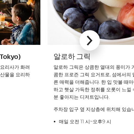
okyo)
알로하 그릭
 요리사가 화려
알로하 그릭은 상큼한 열대의 풍미가 
해산물을 요리하
콤한 프로즌 그릭 요거트로, 섬에서의
른 매력을 더해줍니다. 한 입 맛볼 때
하고 햇살 가득한 정취를 오롯이 느낄 수
분 좋아지는 디저트입니다.
주차장 입구 옆 지상층에 위치해 있습
매일 오전 11 시~오후9 시