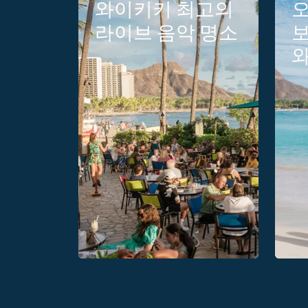
와이키키 최고의
오
라이브 음악 명소
보