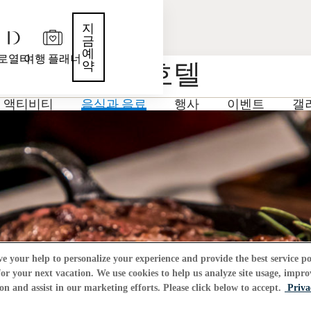
지
금
예
로열티
여행 플래너
 파라다이스 호텔
약
액티비티
음식과 음료
행사
이벤트
갤
e your help to personalize your experience and provide the best service po
or your next vacation. We use cookies to help us analyze site usage, impro
on and assist in our marketing efforts. Please click below to accept.
Priva