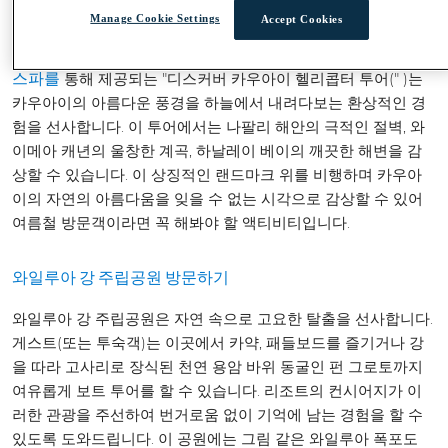
Manage Cookie Settings
Accept Cookies
카우아이의 아름다움을 경험하는 가장 멋진 방법 중 하나는 하늘
에서 내려다보는 것입니다.
아웃리거 카우아이 비치 리조트 &
통해 제공되는 "디스커버 카우아이 헬리콥터 투어(" )는
스파를
카우아이의 아름다운 풍경을 하늘에서 내려다보는 환상적인 경
험을 선사합니다. 이 투어에서는 나팔리 해안의 극적인 절벽, 와
이메아 캐년의 울창한 계곡, 하날레이 베이의 깨끗한 해변을 감
상할 수 있습니다. 이 상징적인 랜드마크 위를 비행하며 카우아
이의 자연의 아름다움을 잊을 수 없는 시각으로 감상할 수 있어
여름철 방문객이라면 꼭 해봐야 할 액티비티입니다.​
와일루아 강 주립공원 방문하기
와일루아 강 주립공원은 자연 속으로 고요한 탈출을 선사합니다.
게스트(또는 투숙객)는 이곳에서 카약, 패들보드를 즐기거나 강
을 따라 고사리로 장식된 천연 용암 바위 동굴인 펀 그로토까지
여유롭게 보트 투어를 할 수 있습니다. 리조트의 컨시어지가 이
러한 관광을 주선하여 번거로움 없이 기억에 남는 경험을 할 수
있도록 도와드립니다. 이 공원에는 그림 같은 와일루아 폭포도