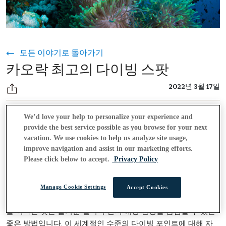
모든 이야기로 돌아가기
카오락 최고의 다이빙 스팟
2022년 3월 17일
We’d love your help to personalize your experience and
세계 최고의 다이빙 목적지인 시밀란과 수린 섬을 위
카오락은
provide the best service possible as you browse for your next
한 훌륭한 도착/출발 지점일 뿐만 아니라, 당일치기 다이빙 여행
vacation. We use cookies to help us analyze site usage,
improve navigation and assist in our marketing efforts.
으로 쉽게 접근할 수 있는 현지의 뛰어난 다이빙 포인트가 몇 군
Please click below to accept.
Privacy Policy
데 있습니다. 각 섬마다 다양한 해양 생물과 산호 및 기타 탐험할
수 있는 장소가 있어 열성적인 스쿠버 다이버라면 꼭 가볼 만한
곳입니다. 그중에서도 본성, 프렘차이, MV 씨차트가 가장 인기
Manage Cookie Settings
Accept Cookies
있는 세 곳입니다. 초보 다이버든 상급 다이버든 이곳으로 여행
을 떠나는 것은 즐거운 일이며 현지 해양 환경을 탐험할 수 있는
좋은 방법입니다. 이 세계적인 수준의 다이빙 포인트에 대해 자