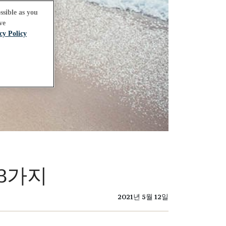
ssible as you
ve
cy Policy
 3가지
2021년 5월 12일