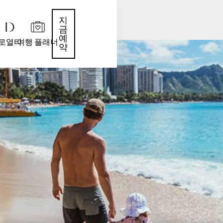
지
금
예
로열티
여행 플래너
약