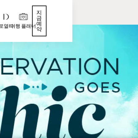
지
금
예
로열티
여행 플래너
약