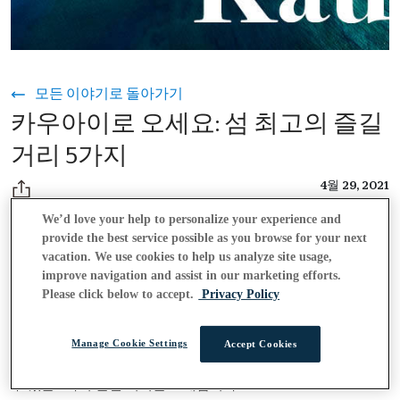
모든 이야기로 돌아가기
카우아이로 오세요: 섬 최고의 즐길
거리 5가지
4월 29, 2021
We’d love your help to personalize your experience and
provide the best service possible as you browse for your next
카우아이에서는 모든 것이 평온하고 낙원과 재회하는 기분이 그
vacation. We use cookies to help us analyze site usage,
어느 때보다 좋습니다. 카우아이에 머물 계획이든
improve navigation and assist in our marketing efforts.
아일랜드 호
Please click below to accept.
Privacy Policy
계획 중이든, 여유롭고 푸르른 어드벤처를 찾고 있다면 카
핑을
우아이는 완벽한 다음 목적지입니다.
곳부터 꼭 가봐야
한적한
할 상징적인 명소까지 카우아이에는 탐험할 수 있는 웅장한 자연
Manage Cookie Settings
Accept Cookies
이 가득합니다. 아름다운 가든 아일랜드( ")에서 지금 바로 즐길
수 있는 5가지 즐길 거리를 소개합니다."