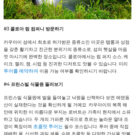
#3 콜로아 럼 컴퍼니 방문하기
카우아이 섬에서 최초로 허가받은 증류소인 이곳은 탭룸과 상점
을 갖춘 활기차고 친근한 분위기의 증류소로, 섬의 햇살을 마음
껏 마시기에 완벽한 장소입니다. 콜로아에서는 럼 퍼지 소스, 케
이크, 젤리, 잼, 시럽 등 진귀한 디저트도 맛볼 수 있습니다. 미리
이용 가능 여부를 확인하시기 바랍니다.
투어를 예약하여
#4 프린스빌 식물원 둘러보기
프린스빌 식물원에 발을 들여놓고 낙원을 산책하다 보면 에덴동
산이 실재한다는 것을 확신하게 될 거예요. 카우아이의 북쪽 해
안에 위치한 이 아름다운 부지는 로버트슨 가족이 현지에서 소유
하고 있습니다. 두 개의 가파른 계곡으로 흐르는 놀라운 열대 조
경이 특징이며
필수 코스입니다. 투어 중에 직접
초콜릿 투어는
재배한 꿀, 신선한 과일 샘플, 수제 초콜릿 등 다양한 간식을 맛볼