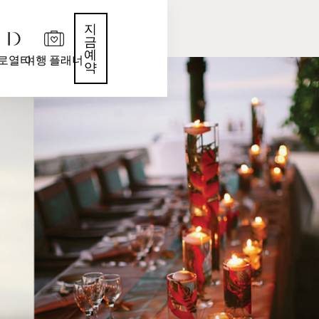
지
금
예
로열티
여행 플래너
약